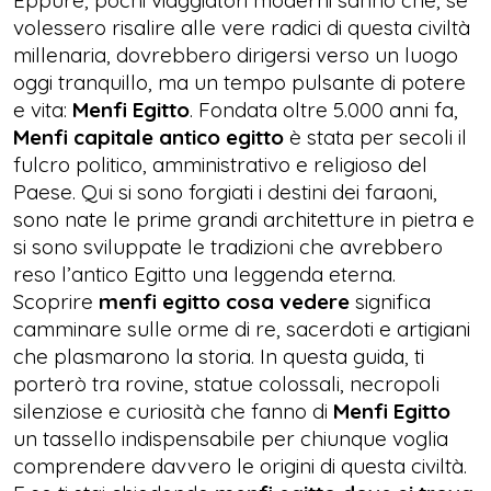
Eppure, pochi viaggiatori moderni sanno che, se
volessero risalire alle vere radici di questa civiltà
millenaria, dovrebbero dirigersi verso un luogo
oggi tranquillo, ma un tempo pulsante di potere
e vita:
Menfi Egitto
. Fondata oltre 5.000 anni fa,
Menfi capitale antico egitto
è stata per secoli il
fulcro politico, amministrativo e religioso del
Paese. Qui si sono forgiati i destini dei faraoni,
sono nate le prime grandi architetture in pietra e
si sono sviluppate le tradizioni che avrebbero
reso l’antico Egitto una leggenda eterna.
Scoprire
menfi egitto cosa vedere
significa
camminare sulle orme di re, sacerdoti e artigiani
che plasmarono la storia. In questa guida, ti
porterò tra rovine, statue colossali, necropoli
silenziose e curiosità che fanno di
Menfi Egitto
un tassello indispensabile per chiunque voglia
comprendere davvero le origini di questa civiltà.