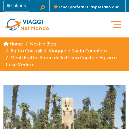
🌐 Italiano
I tuoi preferiti ti aspettano qui!
Home
Nostre Blog
Egitto Consgili di Viaggio e Guida Completa
Menfi Egitto: Storia della Prima Capitale Egizia e
Cosa Vedere