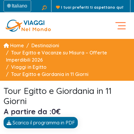
🌐 Italiano
I tuoi preferiti ti aspettano qui!
Home
Destinazioni
Tour Egitto e Vacanze su Misura – Offerte
Imperdibili 2026
Viaggi in Egitto
Tour Egitto e Giordania in 11 Giorni
Tour Egitto e Giordania in 11
Giorni
A partire da :0€
Scarica il programma in PDF