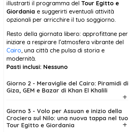
illustrarti il programma del
Tour Egitto e
Giordania, dove ad attenderti ci sono i
Giordania
e suggerirti eventuali attività
mosaici di Madaba, il panoramico Monte
opzionali per arricchire il tuo soggiorno.
Nebo, e la suggestiva
Piccola Petra
. Da qui,
l’itinerario si fa ancora più emozionante con
Resto della giornata libero: approfittane per
la visita alla leggendaria
Petra
, una delle
iniziare a respirare l’atmosfera vibrante del
Sette Meraviglie del Mondo, e con
Cairo
, una città che pulsa di storia e
un’indimenticabile notte nel deserto di
Wadi
modernità.
Rum
, sotto un cielo stellato che toglie il
Pasti inclusi: Nessuno
fiato.
Giorno 2 - Meraviglie del Cairo: Piramidi di
Il
tour Egitto e Giordania
si conclude con un
Giza, GEM e Bazar di Khan El Khalili
meritato relax sulle rive del
Mar Morto
, il
punto più basso della Terra, dove potrai
galleggiare nelle acque terapeutiche e
Giorno 3 - Volo per Assuan e inizio della
Crociera sul Nilo: una nuova tappa nel tuo
goderti un’esperienza rigenerante prima del
Tour Egitto e Giordania
rientro.