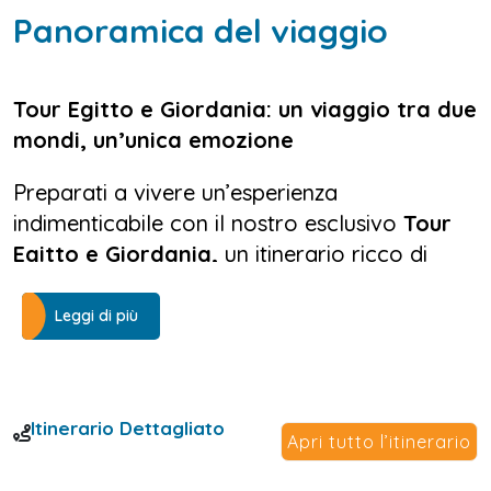
Panoramica del viaggio
Tour Egitto e Giordania: un viaggio tra due
mondi, un’unica emozione
Preparati a vivere un’esperienza
indimenticabile con il nostro esclusivo
Tour
Egitto e Giordania,
un itinerario ricco di
storia, meraviglie archeologiche e paesaggi
mozzafiato. Questo viaggio ti porterà nel
Leggi di più
cuore delle due civiltà più affascinanti del
Medio Oriente: da una parte, l’antico Egitto
con le sue piramidi millenarie, templi
Itinerario Dettagliato
faraonici e il maestoso Nilo; dall’altra, la
Apri tutto l’itinerario
Giordania biblica e nabatea, con
Petra
, il