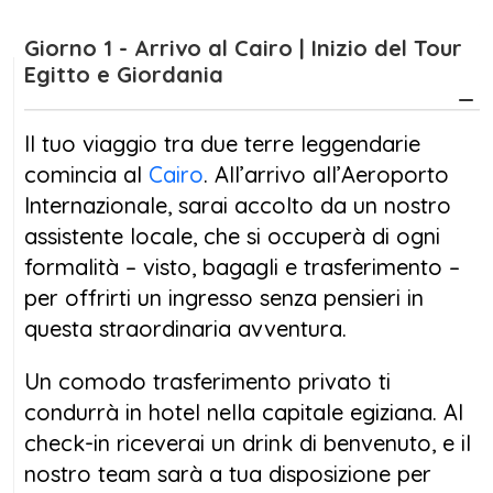
Wadi Rum
e le acque mistiche del
Mar Morto
.
Giorno 1 - Arrivo al Cairo | Inizio del Tour
Il tour ha inizio al
Cairo
, capitale dinamica e
Egitto e Giordania
vibrante dell’Egitto. Dopo l’accoglienza in
aeroporto, sarai introdotto alla magia del
Il tuo viaggio tra due terre leggendarie
Paese con la visita alle celebri
Piramidi di
comincia al
Cairo
. All’arrivo all’Aeroporto
Giza
, al
Grande Museo Egizio
(GEM) e al
Internazionale, sarai accolto da un nostro
vivace
mercato di Khan El Khalili
. Da qui
assistente locale, che si occuperà di ogni
partirai per un'affascinante crociera di tre
formalità – visto, bagagli e trasferimento –
notti lungo il Nilo, tra
Assuan
e
Luxor
,
per offrirti un ingresso senza pensieri in
esplorando i grandi capolavori dell’arte
questa straordinaria avventura.
egizia: il
Tempio di Philae
,
Kom Ombo
,
Edfu
,
la
Valle dei Re
e i maestosi templi di
Un comodo trasferimento privato ti
Karnak
e
Luxor
, .
condurrà in hotel nella capitale egiziana. Al
check-in riceverai un drink di benvenuto, e il
Una volta conclusa l’avventura egiziana, il
nostro team sarà a tua disposizione per
Tour Egitto e Giordania
prosegue verso la