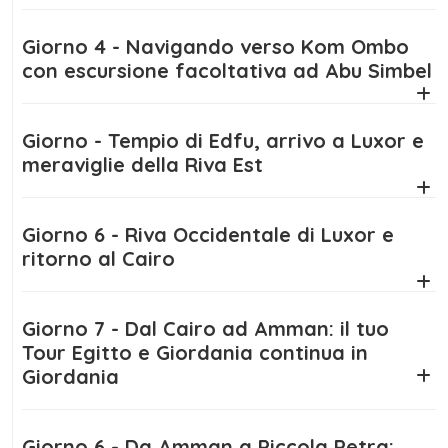
Pensato per chi desidera scoprire i tesori del
Giorno 4 - Navigando verso Kom Ombo
passato con il comfort del presente, questo
con escursione facoltativa ad Abu Simbel
Tour Egitto e Giordania
è guidato da esperti
parlanti italiano, include sistemazioni
Giorno - Tempio di Edfu, arrivo a Luxor e
selezionate, voli interni, trasporti comodi e
meraviglie della Riva Est
assistenza professionale in ogni tappa. Ogni
dettaglio è curato per offrirti un viaggio
fluido, sicuro e ricco di emozioni.
Giorno 6 - Riva Occidentale di Luxor e
ritorno al Cairo
Che tu sia appassionato di archeologia,
amante dei paesaggi o curioso di scoprire
Giorno 7 - Dal Cairo ad Amman: il tuo
nuove culture, questo tour è la combinazione
Tour Egitto e Giordania continua in
perfetta per esplorare due dei Paesi più
Giordania
straordinari del mondo arabo in un’unica
avventura senza paragoni.
Giorno 6 - Da Amman a Piccola Petra: