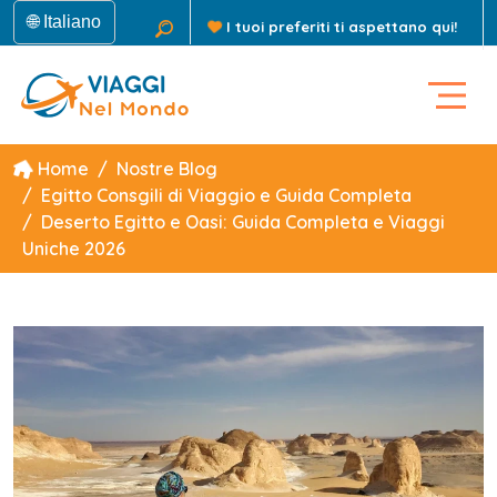
🌐 Italiano
I tuoi preferiti ti aspettano qui!
Home
Nostre Blog
Egitto Consgili di Viaggio e Guida Completa
Deserto Egitto e Oasi: Guida Completa e Viaggi
Uniche 2026