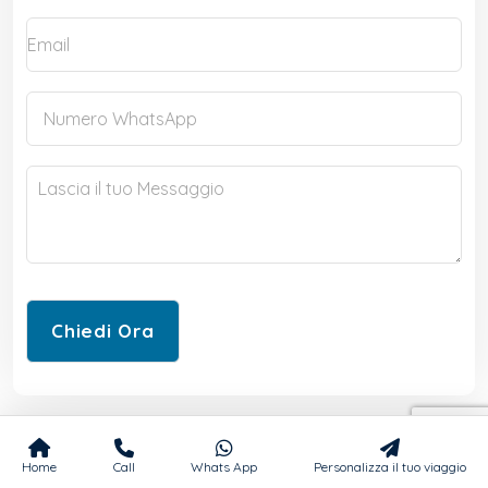
I Nostri Partner nel Successo
Home
Call
Whats App
Personalizza il tuo viaggio