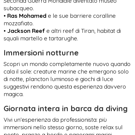
Seconda Guerra Mondiale diventato museo
subacqueo.
•
Ras Mohamed
e le sue barriere coralline
mozzafiato.
•
Jackson Reef
e altri reef di Tiran, habitat di
squali martello e tartarughe.
Immersioni notturne
Scopri un mondo completamente nuovo quando
cala il sole: creature marine che emergono solo
di notte, plancton luminoso e giochi di luce
suggestivi rendono questa esperienza davvero
magica.
Giornata intera in barca da diving
Vivi un’esperienza da professionista: più
immersioni nello stesso giorno, soste relax sul
ponte, pranzo a bordo e panorami marini