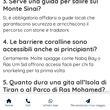
3. Serve una guida per salire sul
Monte Sinai?
Sì, è obbligatorio affidarsi a guide locali che
garantiscono sicurezza e arricchiscono il
percorso con storie e tradizioni.
4. Le barriere coralline sono
accessibili anche ai principianti?
Certamente. Molte spiagge come Nabq Bay o
Ras Um Sid offrono accessi facili per chi fa
snorkeling per la prima volta.
5. Quanto dura una gita all’Isola di
Tiran o al Parco di Ras Mohamed?
Di solito sono escursioni giornaliere, con
partenza al mattino e rientro nel pomeriggio,
Home
Call
Whats App
Personalizza il tuo viaggio